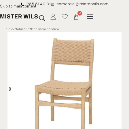
955 51 40 01
comercial@misterwils.com
Skip to main content
0
Início
/
Mobiliário
/
Mobiliário nórdico