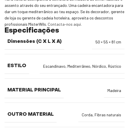
assento através do seu entrançado. Uma cadeira encantadora para
dar um toque mediterrânico ao teu espaço. Se és decorador, gerente
de loja ou gerente de cadeia hoteleira, aproveita os descontos
profissionais MisterWils.
Contacta-nos aqui.
Especificações
Dimensões (C X L X A)
50 × 55 × 81 cm
ESTILO
Escandinavo
,
Mediterrâneo
,
Nórdico
,
Rústico
MATERIAL PRINCIPAL
Madeira
OUTRO MATERIAL
Corda
,
Fibras naturais