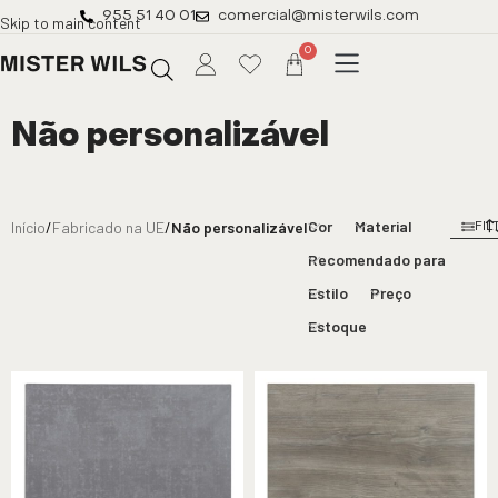
955 51 40 01
comercial@misterwils.com
Skip to main content
0
Não personalizável
Cor
Material
Início
/
Fabricado na UE
/
Não personalizável
FI
Recomendado para
Estilo
Preço
Estoque