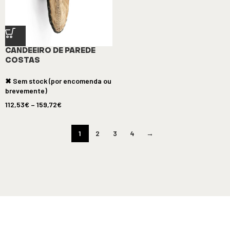
CANDEEIRO DE PAREDE
COSTAS
✖ Sem stock (por encomenda ou
brevemente)
112,53
€
–
159,72
€
1
2
3
4
→