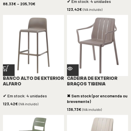
✔ Em stock: 4 unidades
88,33
€
–
205,70
€
123,42
€
(IVA incluído)
BANCO ALTO DE EXTERIOR
CADEIRA DE EXTERIOR
ALFARO
BRAÇOS TIBENIA
✔ Em stock: 4 unidades
✖ Sem stock (por encomenda ou
brevemente)
123,42
€
(IVA incluído)
136,73
€
(IVA incluído)