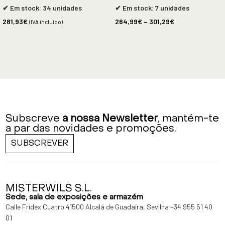
✔ Em stock: 34 unidades
✔ Em stock: 7 unidades
281,93
€
264,99
€
–
301,29
€
(IVA incluído)
Subscreve
a nossa Newsletter
, mantém-te
a par das novidades e promoções.
SUBSCREVER
MISTERWILS S.L.
Sede, sala de exposições e armazém
Calle Fridex Cuatro 41500 Alcalá de Guadaíra, Sevilha
+34 955 51 40
01