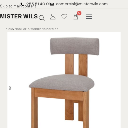
955 51 40 01
comercial@misterwils.com
Skip to main content
0
Início
/
Mobiliário
/
Mobiliário nórdico