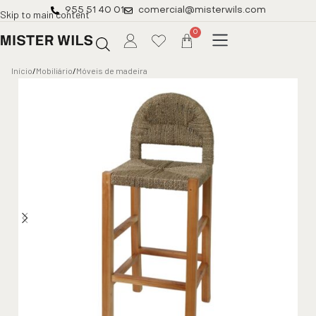
955 51 40 01
comercial@misterwils.com
Skip to main content
0
Início
/
Mobiliário
/
Móveis de madeira