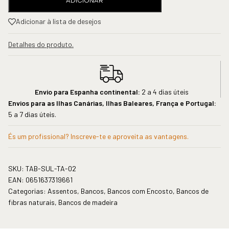
ADICIONAR
Adicionar à lista de desejos
Detalhes do produto.
Envio para Espanha continental:
2 a 4 dias úteis
Envios para as Ilhas Canárias, Ilhas Baleares, França e Portugal:
5 a 7 dias úteis.
És um profissional? Inscreve-te e aproveita as vantagens.
SKU:
TAB-SUL-TA-02
EAN:
0651637319661
Categorias:
Assentos
,
Bancos
,
Bancos com Encosto
,
Bancos de
fibras naturais
,
Bancos de madeira