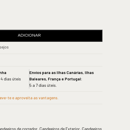
ADICIONAR
esejos
anha
Envios para as Ilhas Canárias, Ilhas
 4 dias úteis
Baleares, França e Portugal:
5 a 7 dias úteis.
reve-te e aproveita as vantagens.
ndeeiros de corredor
,
Candeeiros de Exterior
,
Candeeiros