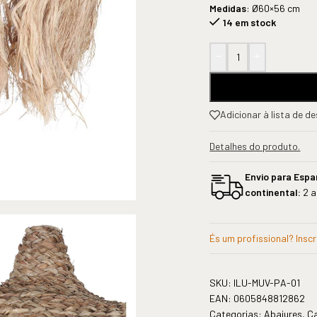
Medidas
: Ø60×56 cm
14 em stock
-
+
Adicionar à lista de d
Detalhes do produto.
Envio para Esp
continental:
2 a
És um profissional? Insc
SKU:
ILU-MUV-PA-01
EAN:
0605848812862
Categorias:
Abajures
,
Ca