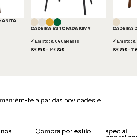
 ANITA
CADEIRA ESTOFADA KIMY
CADEIRA 
✔ Em stock: 64 unidades
✔ Em stock:
107,69
€
–
147,62
€
107,69
€
–
11
 mantém-te a par das novidades e
-nos
Compra por estilo
Especial