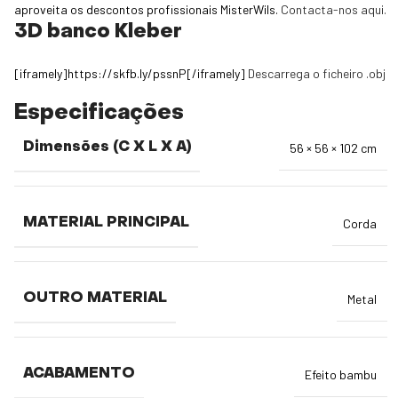
aproveita os descontos profissionais MisterWils.
Contacta-nos aqui.
3D banco Kleber
[iframely]https://skfb.ly/pssnP[/iframely]
Descarrega o ficheiro .obj
Especificações
Dimensões (C X L X A)
56 × 56 × 102 cm
MATERIAL PRINCIPAL
Corda
OUTRO MATERIAL
Metal
ACABAMENTO
Efeito bambu