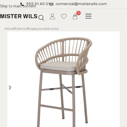
955 51 40 01
comercial@misterwils.com
Skip to main content
0
Início
/
Exterior
/
Espaços exteriores