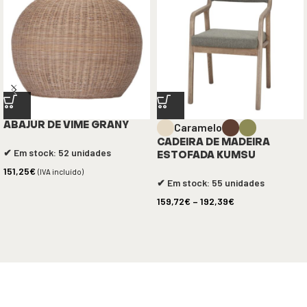
Caramelo
ABAJUR DE VIME GRANY
CADEIRA DE MADEIRA
✔ Em stock: 52 unidades
ESTOFADA KUMSU
151,25
€
(IVA incluído)
✔ Em stock: 55 unidades
159,72
€
–
192,39
€