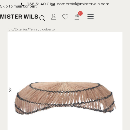
955 51 40 01
comercial@misterwils.com
Skip to main content
0
Início
/
Exterior
/
Terraço coberto